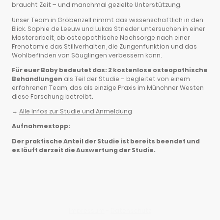
braucht Zeit – und manchmal gezielte Unterstützung.
Unser Team in Gröbenzell nimmt das wissenschaftlich in den
Blick. Sophie de Leeuw und Lukas Strieder untersuchen in einer
Masterarbeit, ob osteopathische Nachsorge nach einer
Frenotomie das Stillverhalten, die Zungenfunktion und das
Wohlbefinden von Säuglingen verbessern kann.
Für euer Baby bedeutet das: 2 kostenlose osteopathische
Behandlungen
als Teil der Studie – begleitet von einem
erfahrenen Team, das als einzige Praxis im Münchner Westen
diese Forschung betreibt.
→
Alle Infos zur Studie und Anmeldung
Aufnahmestopp:
Der praktische Anteil der Studie ist bereits beendet und
es läuft derzeit die Auswertung der Studie.
Impressum
-
Datenschutz